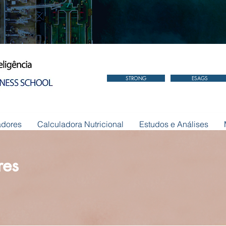
STRONG
ESAGS
adores
Calculadora Nutricional
Estudos e Análises
res