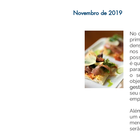
Novembro de 2019
No d
prim
dens
nos 
poss
é qu
para
o s
obje
gest
seu 
emp
Além
um e
mer
serã