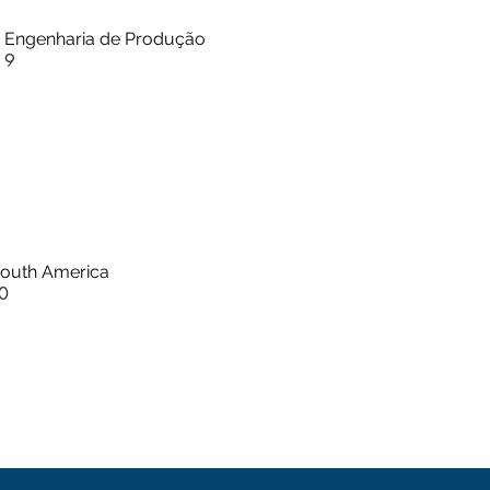
e Engenharia de Produção
19
outh America
0