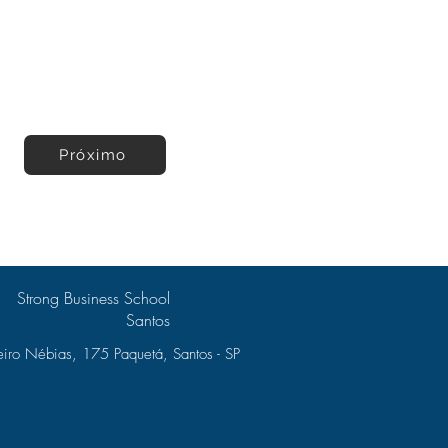
Próximo
Strong Business School
Santos
iro Nébias, 175 Paquetá, Santos - SP