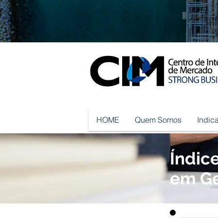
HOME
Quem Somos
Indic
Índic
em Ge