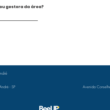
 ou gestora da área?
André
 André - SP
Avenida Conselhe