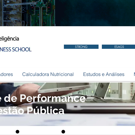
STRONG
ESAGS
adores
Calculadora Nutricional
Estudos e Análises
e de Performance
stão Pública